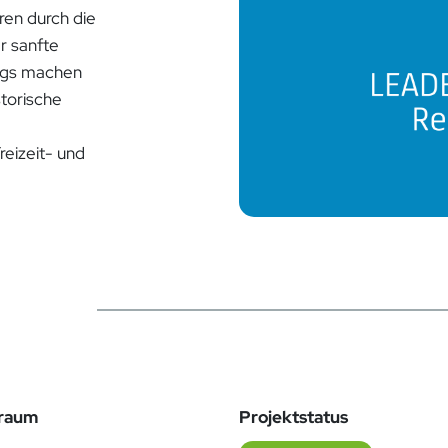
en durch die
r sanfte
egs machen
storische
reizeit- und
traum
Projektstatus