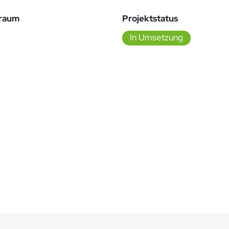
traum
Projektstatus
In Umsetzung