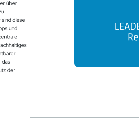
er über
zu
sind diese
Apps und
zentrale
nachhaltiges
htbarer
d das
utz der