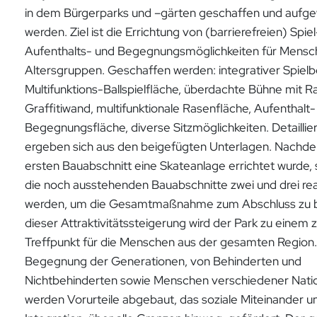
in dem Bürgerparks und –gärten geschaffen und aufg
werden. Ziel ist die Errichtung von (barrierefreien) Spiel
Aufenthalts- und Begegnungsmöglichkeiten für Mensch
Altersgruppen. Geschaffen werden: integrativer Spielb
Multifunktions-Ballspielfläche, überdachte Bühne mit 
Graffitiwand, multifunktionale Rasenfläche, Aufenthalt-
Begegnungsfläche, diverse Sitzmöglichkeiten. Detailli
ergeben sich aus den beigefügten Unterlagen. Nachd
ersten Bauabschnitt eine Skateanlage errichtet wurde, s
die noch ausstehenden Bauabschnitte zwei und drei real
werden, um die Gesamtmaßnahme zum Abschluss zu br
dieser Attraktivitätssteigerung wird der Park zu einem 
Treffpunkt für die Menschen aus der gesamten Region.
Begegnung der Generationen, von Behinderten und
Nichtbehinderten sowie Menschen verschiedener Natio
werden Vorurteile abgebaut, das soziale Miteinander u