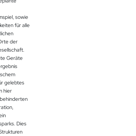
geplante
spiel, sowie
iten für alle
lichen
Orte der
sellschaft.
hte Geräte
rgebnis
tischem
ür gelebtes
n hier
tbehinderten
ation,
ein
parks. Dies
 Strukturen