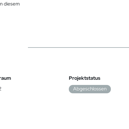
on diesem
traum
Projektstatus
2
Abgeschlossen