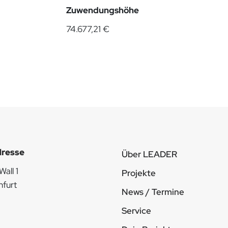
Zuwendungshöhe
74.677,21 €
resse
Über LEADER
all 1
Projekte
nfurt
News / Termine
Service