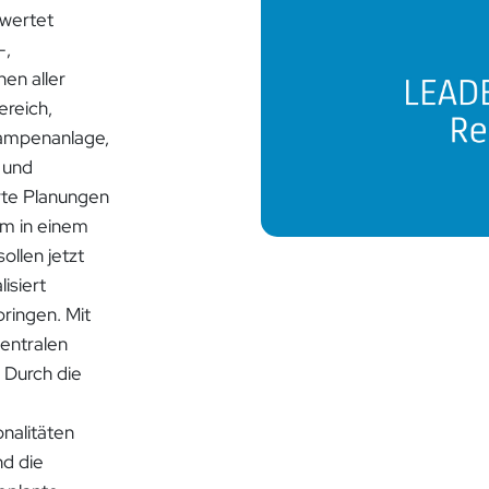
ewertet
-,
en aller
ereich,
Rampenanlage,
 und
erte Planungen
em in einem
ollen jetzt
isiert
ingen. Mit
zentralen
 Durch die
nalitäten
nd die