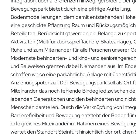
Integration, über alle Grenzen hinweg, gefördert. Der 
Bewegungspark bietet durch eine pfiffige Aufteilung,
Bodenmodellierungen, dem damit entstehenden Höhen
eine geschickte Pflanzung Raum und Rückzugsmöglichke
Beteiligten. Berücksichtigt werden die Belange zu sport
Aktivitäten (Multifunktionsspielflächen/ Skateanlage), 
Ruhe und zum Miteinander für alle Personen unserer Ge
Modernste behinderten- und kind- und seniorengerec
und Bauweisen grenzen dabei Niemanden aus. Im Ende
schaffen wir so eine parkähnliche Anlage mit überstäd
Anziehungspotenzial. Der Bewegungspark soll als Ort f
Miteinander das noch fehlende Bindeglied zwischen de
lebenden Generationen und den behinderten und nich
Menschen darstellen. Durch die Verknüpfung von Integr
Barrierefreiheit und Bewegung entsteht der Boden für 
erfolgreiches Miteinander im Rahmen eines Bewegungs
wertet den Standort Steinfurt hinsichtlich der örtlichen