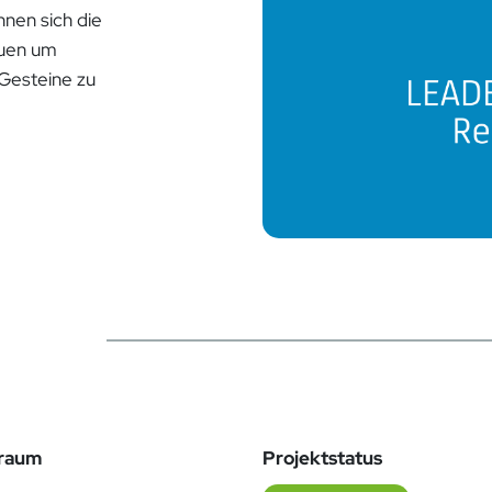
nnen sich die
auen um
 Gesteine zu
traum
Projektstatus