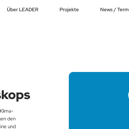
Über LEADER
Projekte
News / Term
skops
Klima-
gen den
eine und