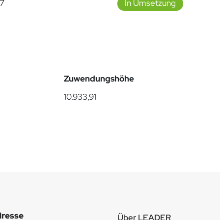
27
In Umsetzung
Zuwendungshöhe
10.933,91
resse
Über LEADER