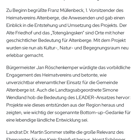
Zu Beginn begrüßte Franz Müllenbeck, 1. Vorsitzender des
Heimatvereins Altenberge, die Anwesenden und gab einen
Einblick in die Entstehung und Umsetzung des Projekts. Der
Alte Friedhof und das „Totengängsken“ sind Orte mit hoher
geschichtlicher Bedeutung für Altenberge. Mit dem Projekt
wurden sie nun als Kultur-, Natur- und Begegnungsraum neu
erlebbar gemacht.
Bürgermeister Jan Röschenkemper würdigte das vorbildliche
Engagement des Heimatvereins und betonte, wie
unverzichtbar ehrenamtlicher Einsatz für die Gemeinde
Altenberge ist. Auch die Landtagsabgeordnete Simone
Wendland hob die Bedeutung des LEADER-Ansatzes hervor:
Projekte wie dieses entstünden aus der Region heraus und
zeigten, wie wichtig der sogenannte Bottom-up-Gedanke für
eine lebendige ländliche Entwicklung sei.
Landrat Dr. Martin Sommer stellte die große Relevanz des
Ehrenamtes für den Kreis Steinfurt heraus. Horst Schöpper,